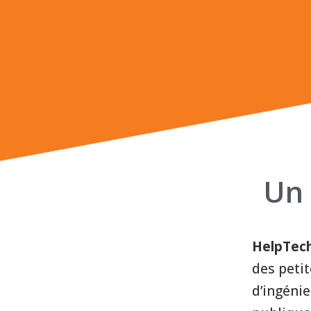
Un 
HelpTec
des peti
d’ingénie