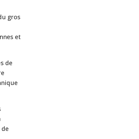
 du gros
nnes et
es de
re
chnique
s
a
é de