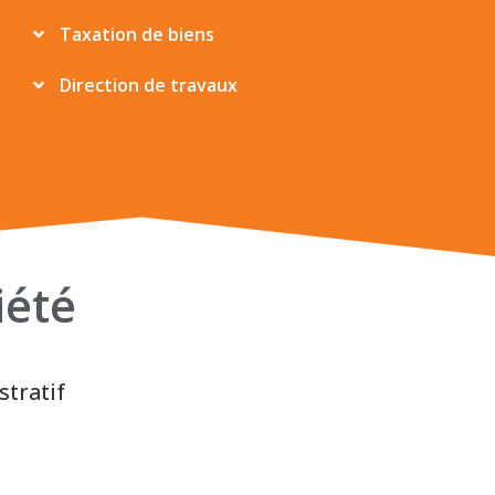
Taxation de biens
Direction de travaux
iété
stratif