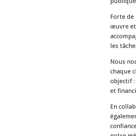
publique
Forte de 
œuvre et
accompag
les tâche
Nous nou
chaque c
objectif 
et finan
En colla
égalemen
confiance
notre mé